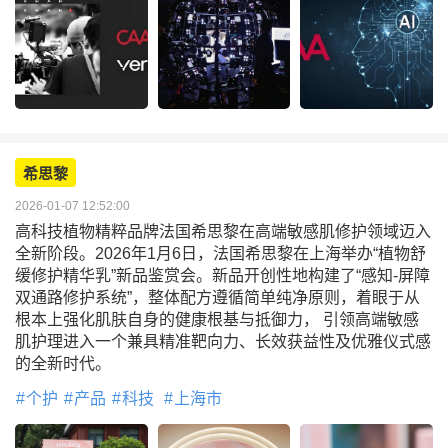
希思黎
2026-01-07 12:52:00
高科技植物精粹品牌法国希思黎在高端敏感肌修护领域迈入
全新阶段。2026年1月6日，法国希思黎在上海举办“植物舒
缓修护精华乳”新品鉴赏会。新品开创性地构建了“感知-屏障
双通路修护系统”，整体配方遵循简单纯净原则，着眼于从
根本上强化肌肤自身的健康根基与抵御力， 引领高端敏感
肌护理进入一个兼具精准靶向力、长效获益性及优雅仪式感
的全新时代。
个护
产品
科技
上海市