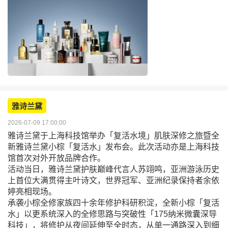
雅诗兰黛
2026-07-09 17:00:00
雅诗兰黛于上海科技馆举办「复活水境」肌肤深修之旅暨全
新雅诗兰黛小棕「复活水」发布会。此次活动亦是上海科技
馆首次对外开放品牌合作。
活动当日，雅诗兰黛护肤巅峰代言人苏翊鸣，亚洲游泳历史
上首位大满贯得主叶诗文，世界冠军、亚洲纪录保持者余依
婷亮相现场。
承袭小棕全修家族四十余年修护科研积淀，全新小棕「复活
水」以更系统深入的全修思路与突破性「175纳米微囊深导
科技」，将修护从夜间延伸至全时态，从单一通路深入到细