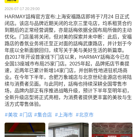
2026-07-17 20:29:00
HARMAY話梅官方宣布:上海安福路店即将于7月24 日正式
闭店。该店与品牌近期关闭的北京三里屯店，均系租赁合约
到期后的正常经营调整，亦是話梅依据全国布局所做的主动
优化。门店虽将关闭，但对美的探索并未中断：此后，安福
路店的香氛业务将迁至正对面的話梅武康路店，并计划于今
年底以全新面貌回归，续写关于美与美好生活的新篇章。
自2017年开设首家线下门店以来，HARMAY話梅迄今已在
全国13座城巿布局25家门店。2025年起，品牌拓店节奏提
速，近两年已累计新增14家门店，并创新性地进驻机场商
业。在今年下半年，合肥万象城店与北京世纪金源店也将陆
续与消费者见面。与此同时，話梅也持续深耕全国零售巿
场，品牌内部正有序推进战略升级，预计下半年至明年初，
全新升级店型将正式亮相，为消费者提供更丰富的美妆与生
活方式零售体验。
美妆
门店
集合店
上海市
北京市