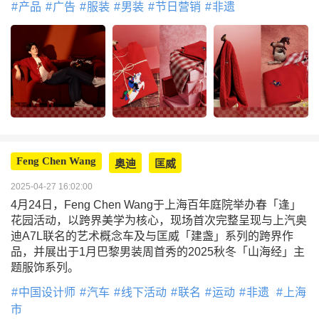
产品
广告
服装
男装
节日营销
非遗
Feng Chen Wang
奥迪
匡威
2025-04-27 16:02:00
4月24日，Feng Chen Wang于上海百年庭院举办春「逢」
花园活动，以跨界美学为核心，现场首次完整呈现与上汽奥
迪A7L联名的艺术概念车及与匡威「建盏」系列的跨界作
品，并展出于1月巴黎男装周首秀的2025秋冬「山海经」主
题服饰系列。
中国设计师
汽车
线下活动
联名
运动
非遗
上海
市