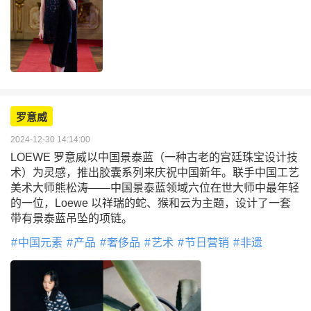
罗意威
2024-12-30 14:14:00
LOEWE 罗意威以中国景泰蓝（一种古老的宫廷珠宝设计技
术）为灵感，推出胶囊系列来庆祝中国新年。联手中国工艺
美术大师熊松涛——中国景泰蓝领域六位在世大师中最年轻
的一位，Loewe 以祥瑞的蛇、猴和云为主题，设计了一套
带有景泰蓝吊坠的项链。
中国元素
产品
奢侈品
艺术
节日营销
非遗