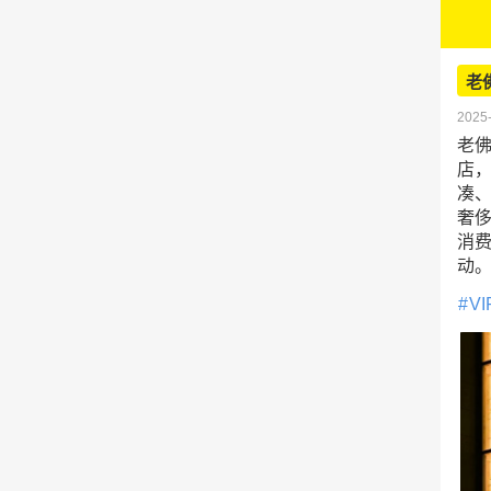
老
2025-
老
店
凑
奢
消费
动
VI