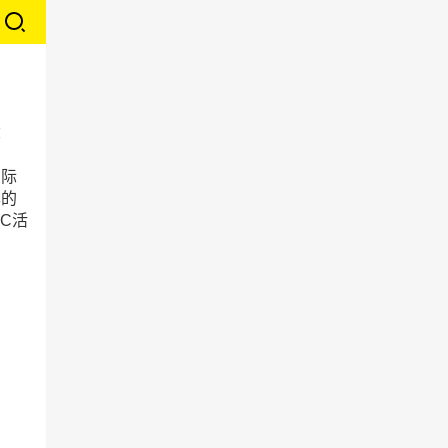
念
紧
国际
异的
C活