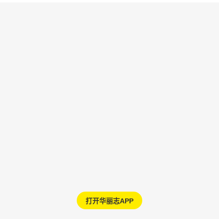
打开华丽志APP