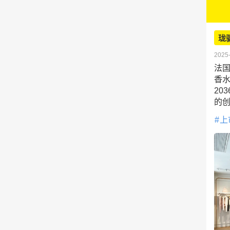
珑
2025-
法国
香水
20
的
上