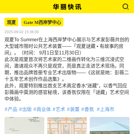
观夏
Gate M西岸梦中心
2025-09-02 15:36:00
观夏To Summer在上海西岸梦中心展示与艺术家彭薇共创的
大型城市限时公共艺术装置——「观夏谜藏 • 有故事的房
间」。（时间： 9月1日至11月30日）
此次是观夏首次将艺术家的二维画作转化为三维沉浸式空
间，邀请观众不再只是观赏，而是真正走进艺术现场。同
期，推出品牌首册专业艺术出版物——《这就是她：彭薇二
十五年艺术创作作品选集》。
此外，观夏特别推出首支艺术高定香水“迷藏”，以香气回应
彭薇画中莫测的感官秘境，该香氛仅限在「谜藏」艺术空间
中体验。
产品
出版
商业体
艺术
装置
香氛
上海市