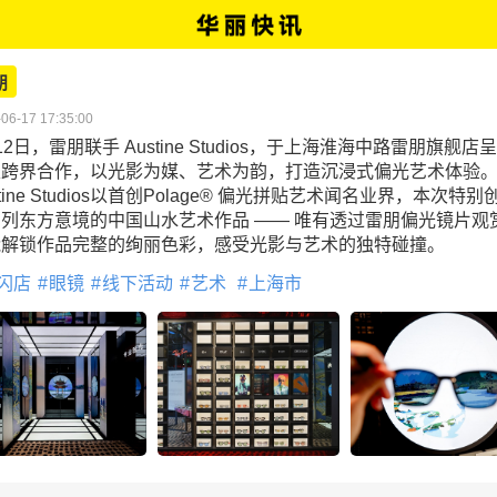
朋
06-17 17:35:00
12日，雷朋联手 Austine Studios，于上海淮海中路雷朋旗舰店
家跨界合作，以光影为媒、艺术为韵，打造沉浸式偏光艺术体验
stine Studios以首创Polage® 偏光拼贴艺术闻名业界，本次特别
列东方意境的中国山水艺术作品 —— 唯有透过雷朋偏光镜片观
能解锁作品完整的绚丽色彩，感受光影与艺术的独特碰撞。
闪店
眼镜
线下活动
艺术
上海市