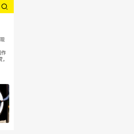
呈现
。
创作
赏，