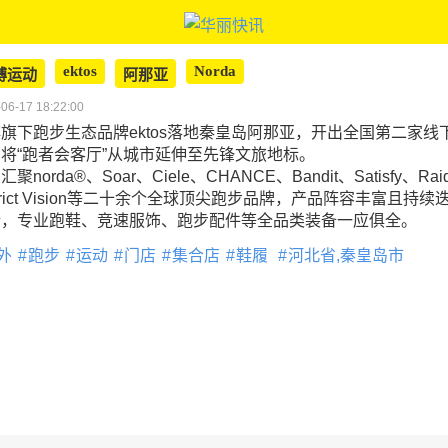
ektos
Norda
搏运动
阿那亚
06-17 18:22:00
旗下跑步生态品牌ektos落地秦皇岛阿那亚，开出全国第二家线
将“跑者会客厅”从城市延伸至先锋文旅地标。
聚norda®、Soar、Ciele、CHANCE、Bandit、Satisfy、Rai
strict Vision等二十余个全球顶尖跑步品牌，产品阵容丰富且持续
新，专业跑鞋、竞速服饰、跑步配件等全品类装备一应俱全。
外
跑步
运动
门店
集合店
鞋履
河北省,秦皇岛市