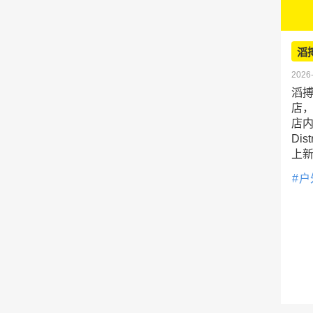
滔
2026-
滔搏
店，
店内汇
Di
上
户