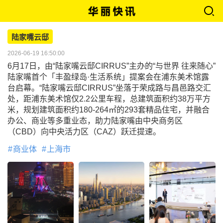
陆家嘴云邸
2026-06-19 16:50:00
6月17日，由“陆家嘴云邸CIRRUS”主办的“与世界 往来随心”
陆家嘴首个「丰盈绿岛·生活系统」提案会在浦东美术馆露
台启幕。“陆家嘴云邸CIRRUS”坐落于荣成路与昌邑路交汇
处，距浦东美术馆仅2.2公里车程，总建筑面积约38万平方
米，规划建筑面积约180-264㎡的293套精品住宅，并融合
办公、商业等多重业态，助力陆家嘴由中央商务区
（CBD）向中央活力区（CAZ）跃迁提速。
商业体
上海市