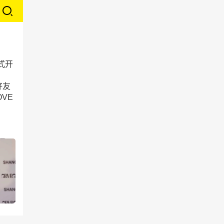
式开
好友
VE