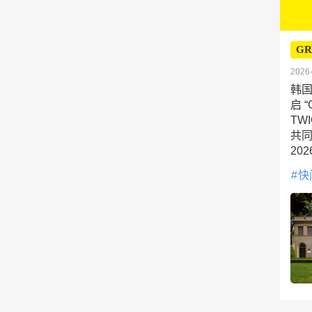
GR
2026-
韩国
启 
TW
共同
20
快