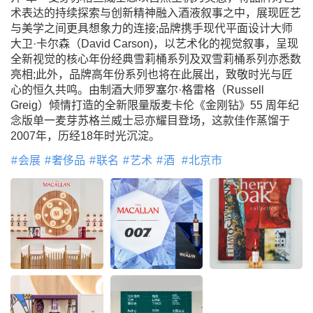
术表达的持续探索与创新精神融入酒液叙事之中，展现匠艺
与美学之间更具想象力的连接;品牌携手现代平面设计大师
大卫·卡尔森（David Carson)，以艺术化的视觉叙事，呈现
全新视觉的核心年份经典雪莉桶系列及双雪莉桶系列亦悉数
亮相;此外，品牌高年份系列也将在此展出，致敬时光与匠
心的恒久共鸣。由制酒大师罗塞尔·格雷格（Russell
Greig）倾情打造的全新限量版麦卡伦《金刚钻》55 周年纪
念版单一麦芽苏格兰威士忌亦耀目登场，这款佳作蒸馏于
2007年，历经18年时光沉淀。
会展
奢侈品
联名
艺术
酒
北京市