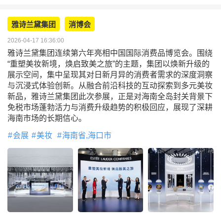
雅诗兰黛集团
消博会
2026-04-17 16:36:00
雅诗兰黛集团连续第六年亮相中国国际消费品博览会。围绕
“重塑美妆新境，焕启致美之旅”的主题，集团以焕新升级的
展示空间，集中呈现其对日新月异的消费者需求的深度洞察
与沉浸式体验创新。从融合前沿科技的互动探索到多元美妆
新品，雅诗兰黛集团此次参展，正是对海南全岛封关背景下
免税市场蓬勃活力与消费升级趋势的积极回应，展现了深耕
海南市场的长期信心。
会展
美妆
海南省,海口市