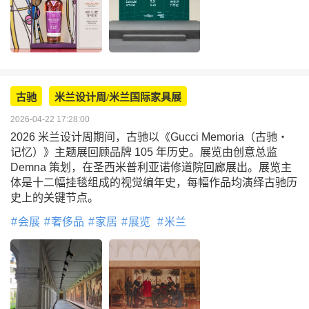
古驰
米兰设计周/米兰国际家具展
2026-04-22 17:28:00
2026 米兰设计周期间，古驰以《Gucci Memoria（古驰・
记忆）》主题展回顾品牌 105 年历史。展览由创意总监
Demna 策划，在圣西米普利亚诺修道院回廊展出。展览主
体是十二幅挂毯组成的视觉编年史，每幅作品均演绎古驰历
史上的关键节点。
会展
奢侈品
家居
展览
米兰