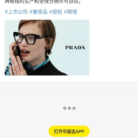
牌眼镜的生产和全球分销许可协议。
上市公司
奢侈品
授权
眼镜
打开华丽志APP