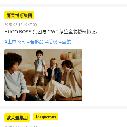
雨果博斯集团
2025-02-12 10:47:00
HUGO BOSS 集团与 CWF 续签童装授权协议。
上市公司
奢侈品
授权
童装
Jacquemus
欧莱雅集团