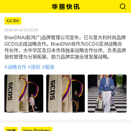
GCDS
2026-05-18 16:55:00
BranDNA(和鸿广)品牌管理公司宣布，已与意大利时尚品牌
GCDS达成战略合作。BranDNA将作为GCDS亚洲战略合
作伙伴，大中华区及日本市场独家战略合作伙伴，负责品牌
授权管理与分销拓展，助力品牌实施全球发展战略。
战略合作
授权
服装
Inter Parfums