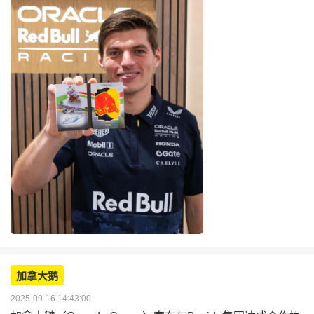
加拿大鹅
2025-09-16 14:43:00