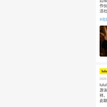
后续
作
活社
社
lul
2026-
lu
游泳
祥
此