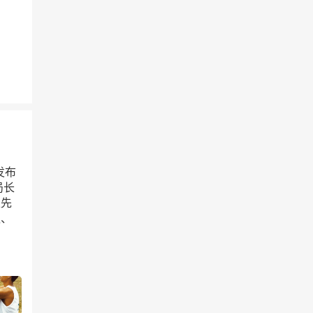
发布
局长
泉先
队、
。