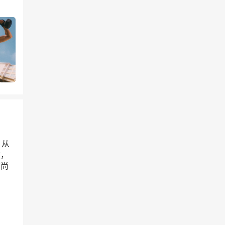
，从
敛，
时尚