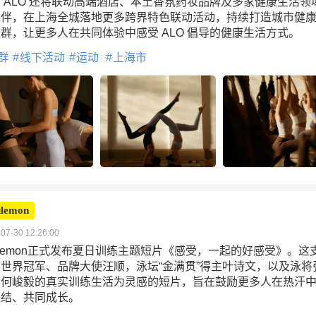
 ALO 还将联动高端酒店、本土香氛药妆品牌及多家健康生活领
伙伴，在上海全城落地更多跨界特色联动活动，持续打造城市健
群，让更多人在共同体验中感受 ALO 倡导的健康生活方式。
群
线下活动
运动
上海市
ulemon
07-30 12:26:00
lulemon正式发布夏日训练主题短片《感受，一起的好感受》。这
世界冠军、品牌大使汪顺，泳坛“金满贯”得主叶诗文，以及泳将
、何峻毅的真实训练生活为灵感的短片，旨在鼓励更多人在热汗
联结、共同成长。