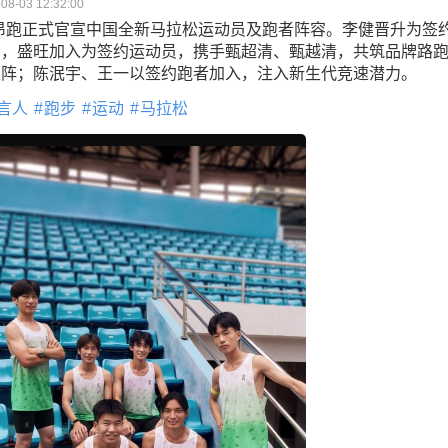
08-03 12:32:00
n昂跑正式官宣中国全新马拉松运动员及跑者阵容。李健晋升为签
员，盛旺加入为签约运动员，携手甄超清、甄越清，共筑品牌路
矩阵；陈泯宇、王一以签约跑者加入，注入新生代竞速潜力。
言人
跑步
运动
马拉松