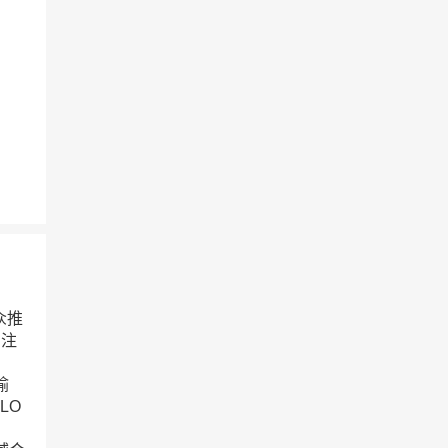
众推
专注
瑜
LO