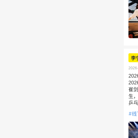
李
2026-
20
20
崔
生
乒
线