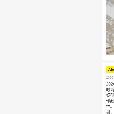
Alo
2026-
202
时尚
镜
作融
性。
摄