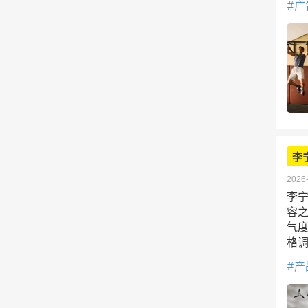
广
李
2026-
李宁
容
气
格
产