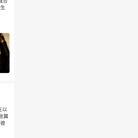
域合
康生
支以
张翼
中彼