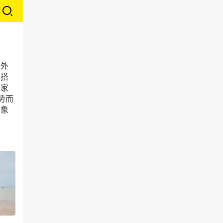
护外
，搭
国家
势而
意象