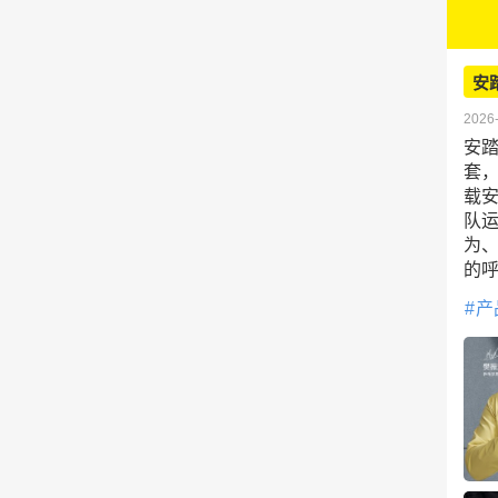
安
2026-
安
套
载
队运
为
的
产