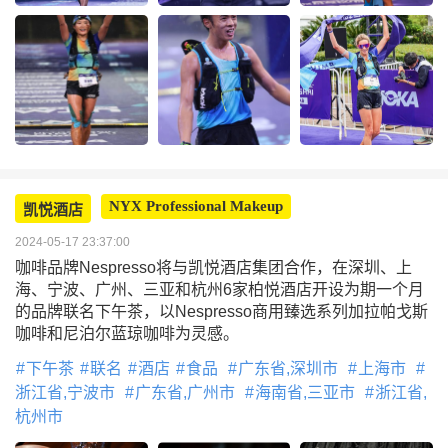
NYX Professional Makeup
凯悦酒店
2024-05-17 23:37:00
咖啡品牌Nespresso将与凯悦酒店集团合作，在深圳、上
海、宁波、广州、三亚和杭州6家柏悦酒店开设为期一个月
的品牌联名下午茶，以Nespresso商用臻选系列加拉帕戈斯
咖啡和尼泊尔蓝琼咖啡为灵感。
下午茶
联名
酒店
食品
广东省,深圳市
上海市
浙江省,宁波市
广东省,广州市
海南省,三亚市
浙江省,
杭州市