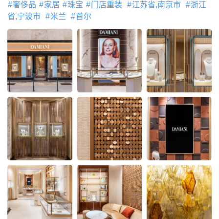
奢侈品
家居
珠宝
门店重装
江苏省,南京市
浙江
省,宁波市
米兰
首尔